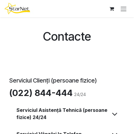
Sari la conținut
Contacte
Serviciul Clienți (persoane fizice)
(022) 844-444
24/24
Serviciul Asistență Tehnică (persoane
fizice) 24/24
Serviciul Vânzări la Telefon