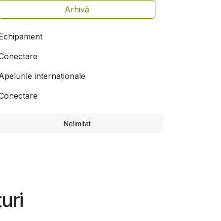
Arhivă
Echipament
Conectare
Apelurile internaționale
Conectare
Nelimitat
uri