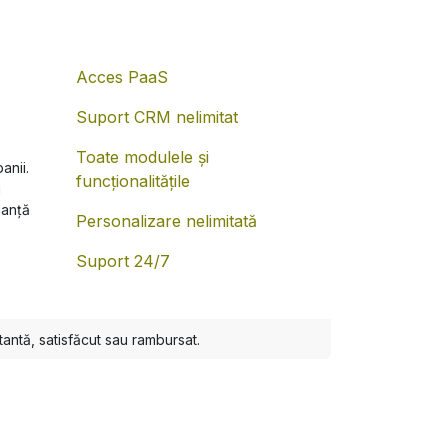
Acces PaaS
Suport CRM nelimitat
Toate modulele și
anii.
funcționalitățile
i
manță
Personalizare nelimitată
Suport 24/7
stantă, satisfăcut sau rambursat.