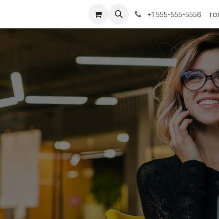
i gadgeturi
MyStarnet APP
Mai multe
Business
ro
+1 555-555-5556