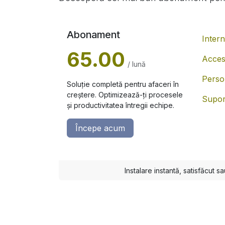
Abonament
Inter
65.00
Acces
/ lună
Person
Soluție completă pentru afaceri în
creștere. Optimizează-ți procesele
Supor
și productivitatea întregii echipe.
Începe acum
Instalare instantă, satisfăcut s