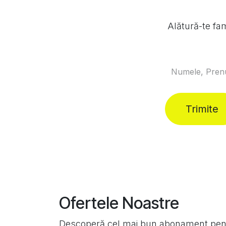
Alătură-te fa
Trimite
Ofertele Noastre
Descoperă cel mai bun abonament pent