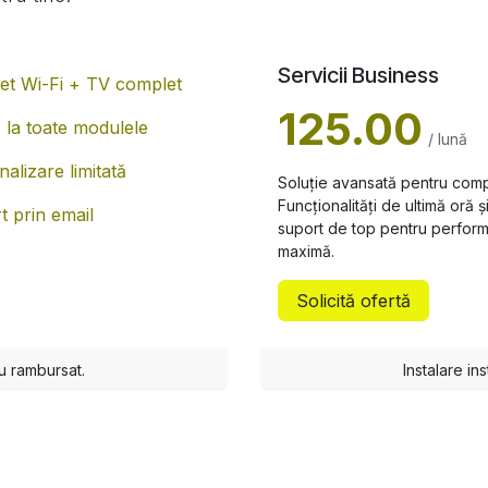
Servicii Business
net Wi-Fi + TV complet
125.00
 la toate modulele
/ lună
alizare limitată
Soluție avansată pentru comp
Funcționalități de ultimă oră ș
t prin email
suport de top pentru perfor
maximă.
Solicită ofertă
au rambursat.
Instalare in