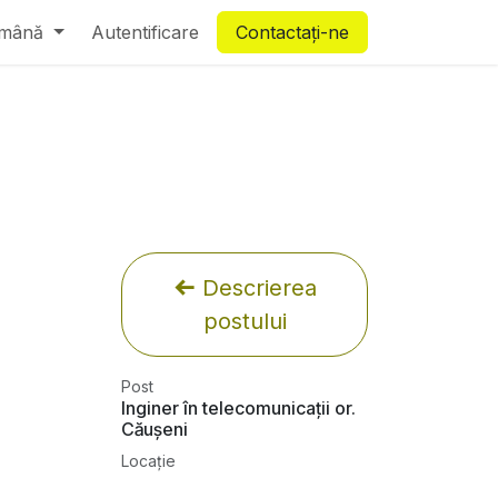
mână
Autentificare
Contactați-ne
Descrierea
postului
Post
Inginer în telecomunicații or.
Căușeni
Locație