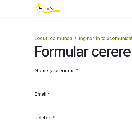
Sari la conținut
Abonamente
Televizoare ș
Locuri de munca
Inginer în telecomunicaț
Formular cerere
Nume și prenume
*
Email
*
Telefon
*