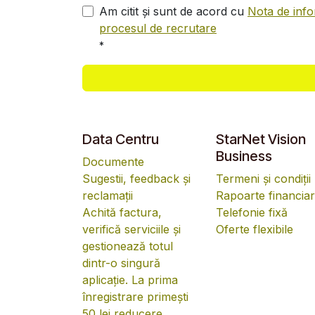
Am citit și sunt de acord cu
Nota de info
procesul de recrutare
*
Data Centru
StarNet Vision
Business
Documente
Sugestii, feedback și
Termeni și condiții
reclamații
Rapoarte financia
Achită factura,
Telefonie fixă
verifică serviciile și
Oferte flexibile
gestionează totul
dintr-o singură
aplicație. La prima
înregistrare primești
50 lei reducere.