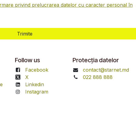
rmare privind prelucrarea datelor cu caracter personal în
Trimite
Follow us
Protecția datelor
Facebook
contact@starnet.md
X
022 888 888
re
Linkedin
Instagram