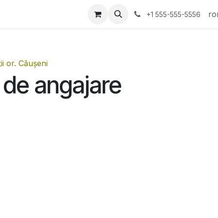
i gadgeturi
MyStarnet APP
Mai multe
Business
ro
+1 555-555-5556
ii or. Căușeni
 de angajare