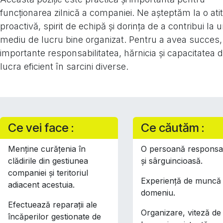
funcționarea zilnică a companiei. Ne așteptăm la o ati
proactivă, spirit de echipă și dorința de a contribui la 
mediu de lucru bine organizat. Pentru a avea succes,
importante responsabilitatea, hărnicia și capacitatea 
lucra eficient în sarcini diverse.
Ce vei face :
Ce căutăm :
Menține curățenia în
O persoană responsa
clădirile din gestiunea
și sârguincioasă.
companiei și teritoriul
Experiență de muncă 
adiacent acestuia.
domeniu.
Efectuează reparații ale
Organizare, viteză de
încăperilor gestionate de