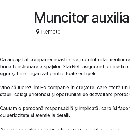
Sari la conținut
Muncitor auxilia
Remote
Ca angajat al companiei noastre, veți contribui la menținere
buna funcționare a spațiilor StarNet, asigurând un mediu c
sigur și bine organizat pentru toate echipele.
Vino să lucrezi într-o companie în creștere, care oferă un
stabil, colegi prietenoși și oportunități de dezvoltare profes
Căutăm o persoană responsabilă și implicată, care își face
cu seriozitate și atenție la detalii.
Această poziție este practică și importantă pentru