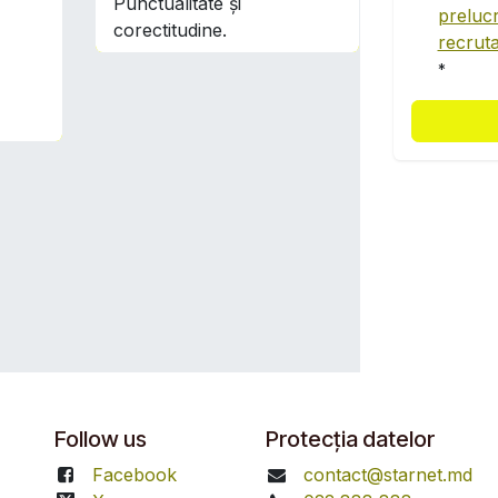
Punctualitate și
prelucr
corectitudine.
recrut
*
Follow us
Protecția datelor
Facebook
contact@starnet.md