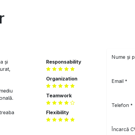
r
Nume și 
a și
Responsability
urat,
​Organization
Email
*
 mediu
Teamwork
ională.
Telefon
*
 treaba
Flexibility
Încarcă C