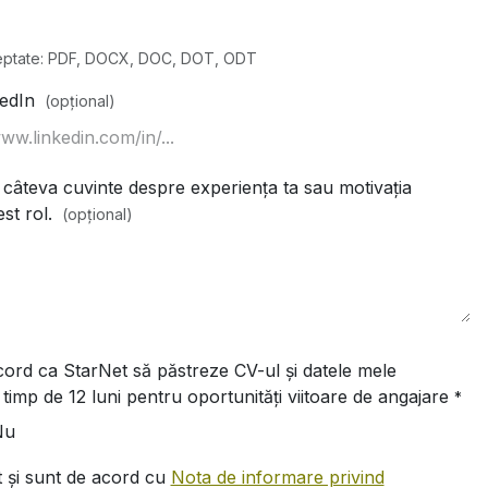
ceptate: PDF, DOCX, DOC, DOT, ODT
kedIn
(opțional)
câteva cuvinte despre experiența ta sau motivația
st rol.
(opțional)
ord ca StarNet să păstreze CV-ul și datele mele
timp de 12 luni pentru oportunități viitoare de angajare
*
Nu
t și sunt de acord cu
Nota de informare privind