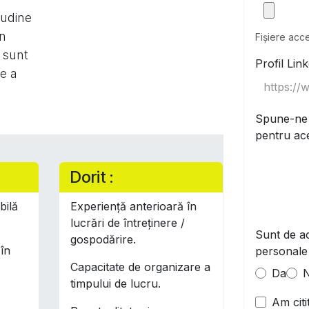
tudine
un
Fișiere ac
 sunt
Profil Lin
de a
Spune-ne 
pentru ace
Dorit :
bilă
Experiență anterioară în
lucrări de întreținere /
Sunt de ac
gospodărire.
în
personale 
Capacitate de organizare a
Da
timpului de lucru.
Am citi