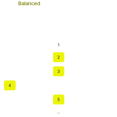
Balanced
1
2
3
4
5
...