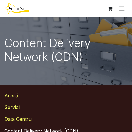
Sari la conținut
Content Delivery
Network (CDN)
Acasă
Servicii
Data Centru
Content Delivery Network (CDN)