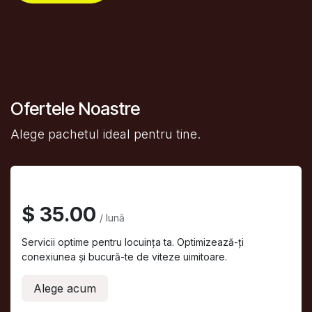
Ofertele Noastre
Alege pachetul ideal pentru tine.
Abonamente
$ 35.00
/ lună
Servicii optime pentru locuința ta. Optimizează-ți
conexiunea și bucură-te de viteze uimitoare.
Alege acum