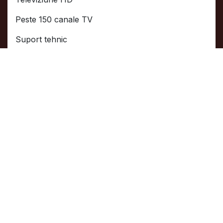
Peste 150 canale TV
Suport tehnic
Instalare rapidă, satisfăcut sau rambursat.
Servicii Business
$ 125.00
/ lună
Soluții avansate pentru afacerea ta. Performanță de top și
suport dedicat.
Contactează-ne
Internet de viteză garantată