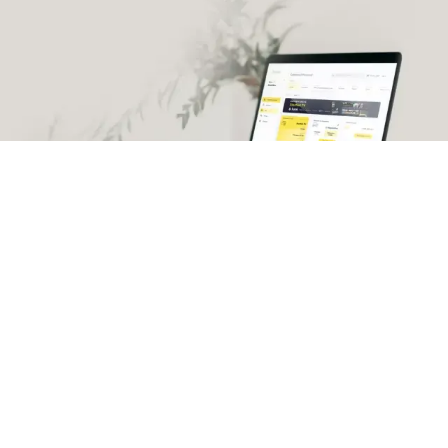
Încărcați-vă contul
Salut 👋 accesează cu ușurință contul tău, reîncarcă-l
și gestionează-ți serviciile oricând dorești. Beneficiezi
de 0% comision și securitate maximă.