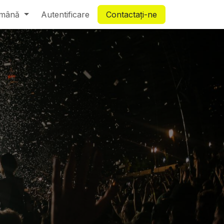
mână
Autentificare
Contactați-ne