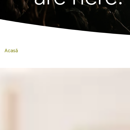
Acasă